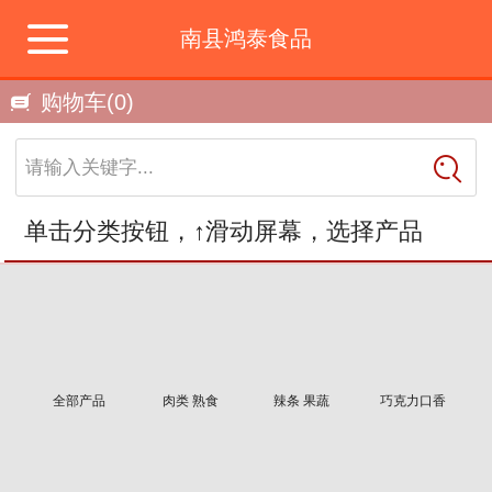
南县鸿泰食品
购物车
(0)
请输入关键字...
单击分类按钮，↑滑动屏幕，选择产品
全部产品
肉类 熟食
辣条 果蔬
巧克力口香