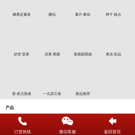
糖果定量装
糖玩
薯片 膨化
饼干 糕点
炒货 坚果
凉果 果脯
新熔园萌孩
果冻 饮品
壹-贰元熟食
一元其它食
新品推荐
产品
筛选
名称
时间
价格
订货热线
微信客服
返回首页