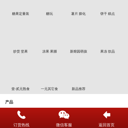
糖果定量装
糖玩
薯片 膨化
饼干 糕点
炒货 坚果
凉果 果脯
新熔园萌孩
果冻 饮品
壹-贰元熟食
一元其它食
新品推荐
产品
筛选
名称
时间
价格
订货热线
微信客服
返回首页