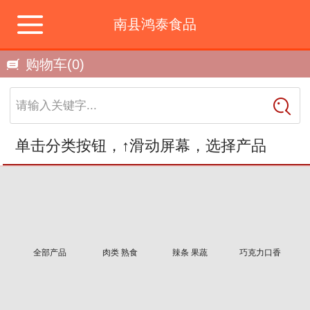
南县鸿泰食品
购物车
(0)
请输入关键字...
单击分类按钮，↑滑动屏幕，选择产品
全部产品
肉类 熟食
辣条 果蔬
巧克力口香