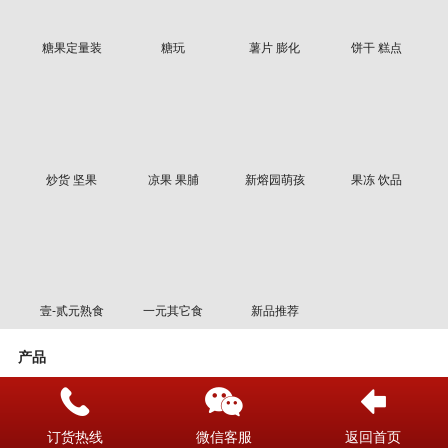
糖果定量装
糖玩
薯片 膨化
饼干 糕点
炒货 坚果
凉果 果脯
新熔园萌孩
果冻 饮品
壹-贰元熟食
一元其它食
新品推荐
产品
筛选
名称
时间
价格
订货热线
微信客服
返回首页