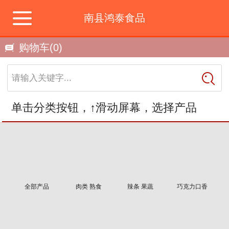
南县鸿泰食品
购物车
(0)
请输入关键字...
单击分类按钮，↑滑动屏幕，选择产品
全部产品
肉类 熟食
辣条 果蔬
巧克力口香